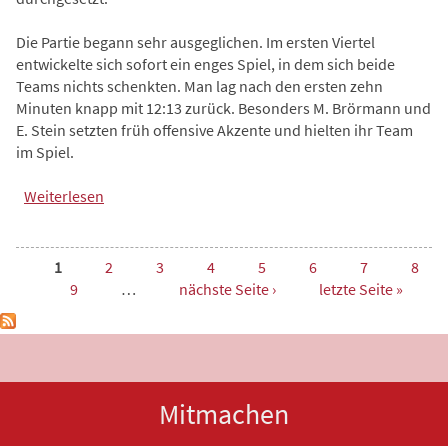
Die Partie begann sehr ausgeglichen. Im ersten Viertel
entwickelte sich sofort ein enges Spiel, in dem sich beide
Teams nichts schenkten. Man lag nach den ersten zehn
Minuten knapp mit 12:13 zurück. Besonders M. Brörmann und
E. Stein setzten früh offensive Akzente und hielten ihr Team
im Spiel.
Weiterlesen
über U16W gewinnt Basketball-Krimi nach
Verlängerung
Seiten
1
2
3
4
5
6
7
8
9
…
nächste Seite ›
letzte Seite »
Mitmachen